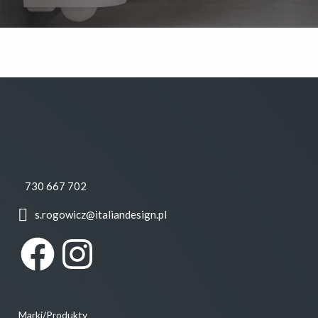
730 667 702
s.rogowicz@italiandesign.pl
Facebook
Instagram
Marki/Produkty