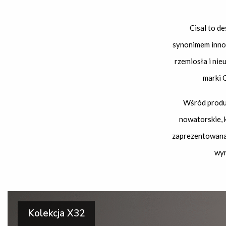
Cisal to d
synonimem innow
rzemiosła i ni
marki 
Wśród produk
nowatorskie, 
zaprezentowana 
wyr
Kolekcja X32