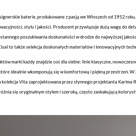
esignerskie baterie, produkowane z pasją we Włoszech od 1952 roku.
acyjności, stylu i jakości. Producent przywiązuje dużą wagę do deta
eustannego poszukiwania doskonałości w drodze do najwyższej jakoś
Cisal to także selekcja doskonałych materiałów i innowacyjnych techn
tów marki każdy znajdzie coś dla siebie: linie klasyczne, nowoczesne
które idealnie wkomponują się w komfortową i piękną przestrzeń. W 
kolekcja Vita zaprojektowana przez słynnego projektanta Karima R
óżnia się oryginalnym stylem i szeroką, często zaskakującą koloryst